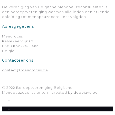
De vereniging van Belgische Menopauzeconsulenten is
een beroepsvereniging waarvan alle leden een erkende
opleiding tot menopauzeconsulent volgden.
Adresgegevens
Menofocus
Kalvekeetdijk 62
8300 Knokke-Heist
België
Contacteer ons
contact@menofocus.be
© 2022 Beroepsvereniging Belgische
Menopauzeconsulenten - created by
doppiavu.be